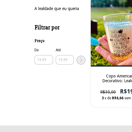
A lealdade que eu queria
Filtrar por
Preço
De
Até
Copo America
Decorativo: Lea
R$1
R$30,00
3
x de
R$6,66
sem 