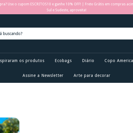
pra? Use o cupom ESCRITOS10 e ganhe 10% OFF! | Frete Grátis em compras aci
Sul e Sudeste, aproveita!
inspiraram os produtos
Ecobags
Diário
Copo Americ
Assine a Newsletter
Arte para decorar