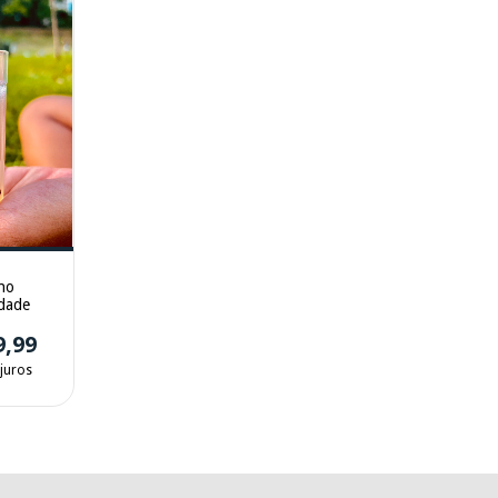
no
ldade
9,99
juros