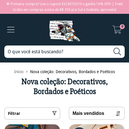
🌟 Primeira compra? Use o cupom ESCRITOS10 e ganhe 10% OFF! | Frete
Grátis em compras acima de R$ 350 pra Sul e Sudeste, aproveita!
0
Início
>
Nova coleção: Decorativos, Bordados e Poéticos
Nova coleção: Decorativos,
Bordados e Poéticos
Filtrar