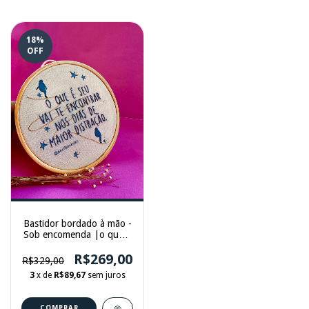
18
%
OFF
Bastidor bordado à mão -
Sob encomenda |o que é
seu vai te encontrar nos
dias de maior distração
R$269,00
R$329,00
3
x de
R$89,67
sem juros